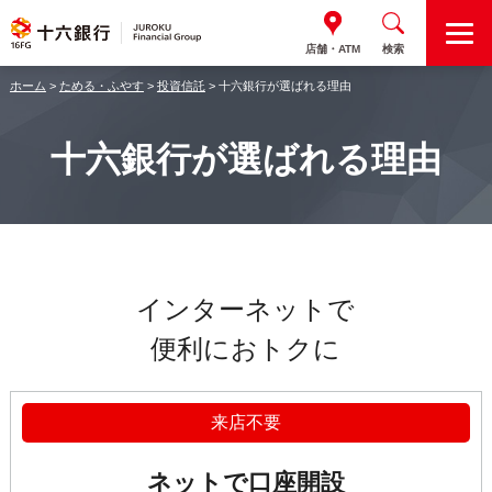
M
店舗・ATM
検索
E
N
ホーム
>
ためる・ふやす
>
投資信託
> 十六銀行が選ばれる理由
U
十六銀行が選ばれる理由
インターネットで
便利におトクに
来店不要
ネットで口座開設