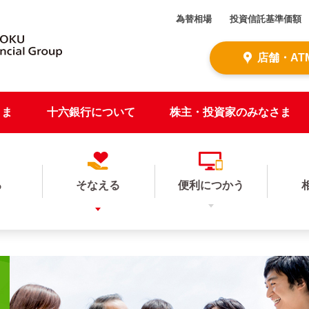
為替相場
投資信託基準価額
店舗・AT
さま
十六銀行について
株主・投資家のみなさま
る
そなえる
便利につかう