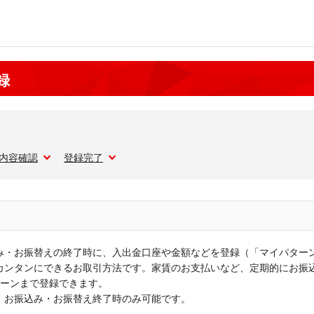
録
内容確認
登録完了
み・お振替えの終了時に、入出金口座や金額などを登録（「マイパター
カンタンにできるお取引方法です。家賃のお支払いなど、定期的にお振
ターンまで登録できます。
、お振込み・お振替え終了時のみ可能です。