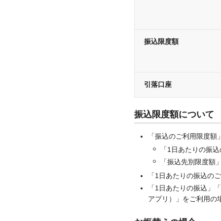
振込限度額
引落口座
振込限度額について
「振込のご利用限度額
「1日あたりの振
「振込先別限度額
「1日あたりの振込の
「1日あたりの振込」
アプリ）」をご利用の