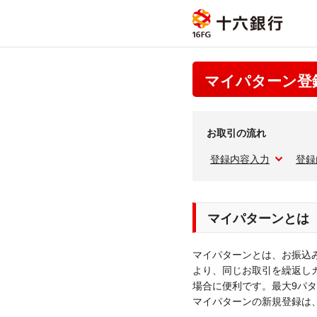
マイパターン登
お取引の流れ
登録内容入力
登録
マイパターンとは
マイパターンとは、お振込
より、同じお取引を繰返し
場合に便利です。最大9パ
マイパターンの新規登録は