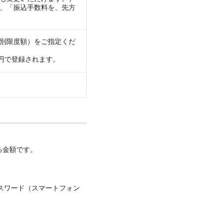
、「振込手数料を、先方
別限度額）をご指定くだ
万円で登録されます。
る金額です。
スワード（スマートフォン