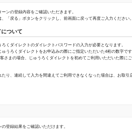
ターンの登録内容をご確認いただきます。
は、「戻る」ボタンをクリックし、前画面に戻って再度ご入力ください
ドについて
うろくダイレクトのダイレクトパスワードの入力が必要となります。
じゅうろくダイレクトをお申込みの際にご指定いただいた4桁の数字で
お客さまの場合、じゅうろくダイレクトを初めてご利用いただいた際にご
れたり、連続して入力を間違えてご利用できなくなった場合は、お取引
ンの登録結果をご確認いただけます。