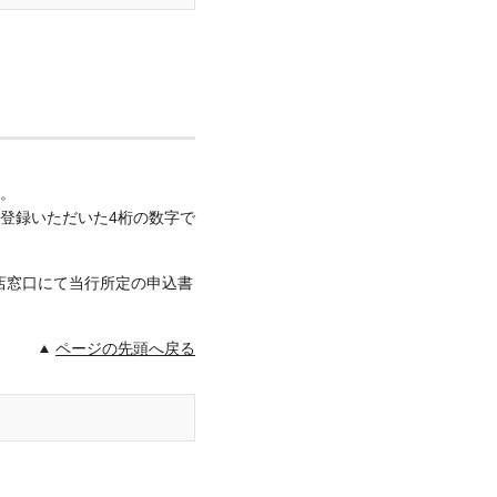
。
す。
登録いただいた4桁の数字で
店窓口にて当行所定の申込書
ページの先頭へ戻る