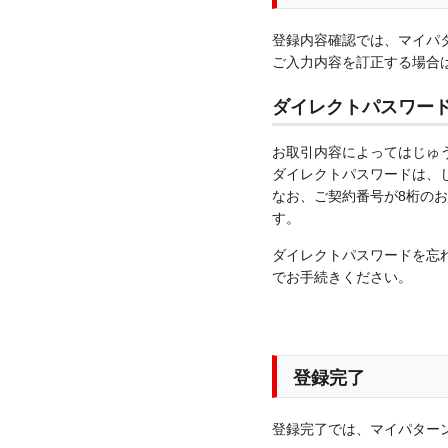
登録内容確認では、マイパ
ご入力内容を訂正する場合
ダイレクトパスワー
お取引内容によってはじゅ
ダイレクトパスワードは、
なお、ご契約番号が8桁の
す。
ダイレクトパスワードを忘
でお手続きください。
登録完了
登録完了では、マイパター