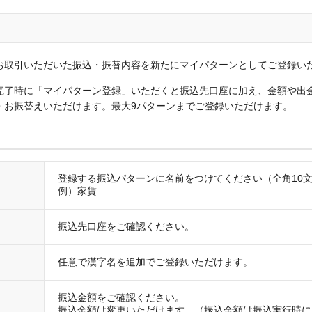
お取引いただいた振込・振替内容を新たにマイパターンとしてご登録い
完了時に「マイパターン登録」いただくと振込先口座に加え、金額や出
・お振替えいただけます。最大9パターンまでご登録いただけます。
登録する振込パターンに名前をつけてください（全角10
例）家賃
振込先口座をご確認ください。
任意で漢字名を追加でご登録いただけます。
振込金額をご確認ください。
振込金額は変更いただけます。（振込金額は振込実行時に