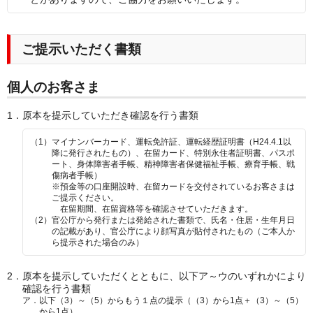
ご提示いただく書類
個人のお客さま
1．
原本を提示していただき確認を行う書類
（1）
マイナンバーカード、運転免許証、運転経歴証明書（
H24.4.1
以
降に発行されたもの）、在留カード、特別永住者証明書、パスポ
ート、身体障害者手帳、精神障害者保健福祉手帳、療育手帳、戦
傷病者手帳）
※預金等の口座開設時、在留カードを交付されているお客さまは
ご提示ください。
在留期間、在留資格等を確認させていただきます。
（2）
官公庁から発行または発給された書類で、氏名・住居・生年月日
の記載があり、官公庁により顔写真が貼付されたもの（ご本人か
ら提示された場合のみ）
2．
原本を提示していただくとともに、以下ア～ウのいずれかにより
確認を行う書類
ア．
以下（3）～（5）からもう１点の提示（（3）から1点＋（3）～（5）
から1点）