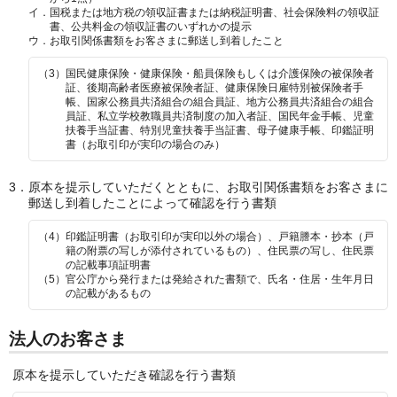
イ．
国税または地方税の領収証書または納税証明書、社会保険料の領収証
書、公共料金の領収証書のいずれかの提示
ウ．
お取引関係書類をお客さまに郵送し到着したこと
（3）
国民健康保険・健康保険・船員保険もしくは介護保険の被保険者
証、後期高齢者医療被保険者証、健康保険日雇特別被保険者手
帳、国家公務員共済組合の組合員証、地方公務員共済組合の組合
員証、私立学校教職員共済制度の加入者証、国民年金手帳、児童
扶養手当証書、特別児童扶養手当証書、母子健康手帳、印鑑証明
書（お取引印が実印の場合のみ）
3．
原本を提示していただくとともに、お取引関係書類をお客さまに
郵送し到着したことによって確認を行う書類
（4）
印鑑証明書（お取引印が実印以外の場合）、戸籍謄本・抄本（戸
籍の附票の写しが添付されているもの）、住民票の写し、住民票
の記載事項証明書
（5）
官公庁から発行または発給された書類で、氏名・住居・生年月日
の記載があるもの
法人のお客さま
原本を提示していただき確認を行う書類