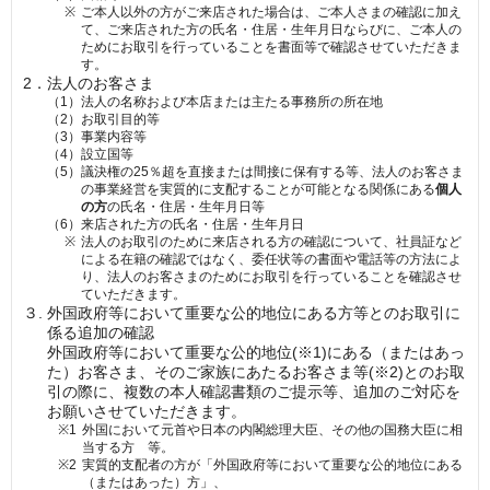
※
ご本人以外の方がご来店された場合は、ご本人さまの確認に加え
て、ご来店された方の氏名・住居・生年月日ならびに、ご本人の
ためにお取引を行っていることを書面等で確認させていただきま
す。
2．
法人のお客さま
（1）
法人の名称および本店または主たる事務所の所在地
（2）
お取引目的等
（3）
事業内容等
（4）
設立国等
（5）
議決権の
25
％超を直接または間接に保有する等、法人のお客さま
の事業経営を実質的に支配することが可能となる関係にある
個人
の方
の氏名・住居・生年月日等
（6）
来店された方の氏名・住居・生年月日
※
法人のお取引のために来店される方の確認について、社員証など
による在籍の確認ではなく、委任状等の書面や電話等の方法によ
り、法人のお客さまのためにお取引を行っていることを確認させ
ていただきます。
３.
外国政府等において重要な公的地位にある方等とのお取引に
係る追加の確認
外国政府等において重要な公的地位(※
1)
にある（またはあっ
た）お客さま、そのご家族にあたるお客さま等(※
2)
とのお取
引の際に、複数の本人確認書類のご提示等、追加のご対応を
お願いさせていただきます。
※
1
外国において元首や日本の内閣総理大臣、その他の国務大臣に相
当する方 等。
※
2
実質的支配者の方が「外国政府等において重要な公的地位にある
（またはあった）方」、