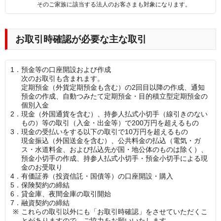
そのご家族に該当する法人のお客さまも対象になります。
お取引時確認が必要な主な取引
1．
預金等の口座開設および作成
次のお取引も含まれます。
定期預金（外貨定期預金も含む）の2回目以降の作成、通知
預金の作成、自動つみたて定期預金・目的積立型定期預金の
個別入金
2．
現金（外国通貨を含む）、持参人払式小切手（線引きのない
もの）等の取引（入金・出金等）で200万円を超えるもの
3．
現金の受払いをする以下の取引で10万円を超えるもの
現金振込（外国送金を含む）、公共料金の払込（電気・ガ
ス・水道料金、および払込先が国・地公体のものは除く）、
預金小切手の作成、持参人払式小切手・預金小切手による現
金のお受取り
4．
有価証券（投資信託・国債等）の口座開設・購入
5．
保険契約の締結
6．
貸金庫、夜間金庫の取引開始
7．
融資契約の締結
※
これらの取引以外にも「お取引時確認」をさせていただくこ
とがありますので、ご協力をお願いいたします。