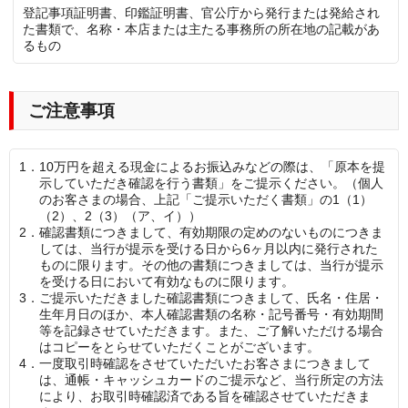
登記事項証明書、印鑑証明書、官公庁から発行または発給され
た書類で、名称・本店または主たる事務所の所在地の記載があ
るもの
ご注意事項
1．
10万円を超える現金によるお振込みなどの際は、「原本を提
示していただき確認を行う書類」をご提示ください。（個人
のお客さまの場合、上記「ご提示いただく書類」の1（1）
（2）、2（3）（ア、イ））
2．
確認書類につきまして、有効期限の定めのないものにつきま
しては、当行が提示を受ける日から6ヶ月以内に発行された
ものに限ります。その他の書類につきましては、当行が提示
を受ける日において有効なものに限ります。
3．
ご提示いただきました確認書類につきまして、氏名・住居・
生年月日のほか、本人確認書類の名称・記号番号・有効期間
等を記録させていただきます。また、ご了解いただける場合
はコピーをとらせていただくことがございます。
4．
一度取引時確認をさせていただいたお客さまにつきまして
は、通帳・キャッシュカードのご提示など、当行所定の方法
により、お取引時確認済である旨を確認させていただきま