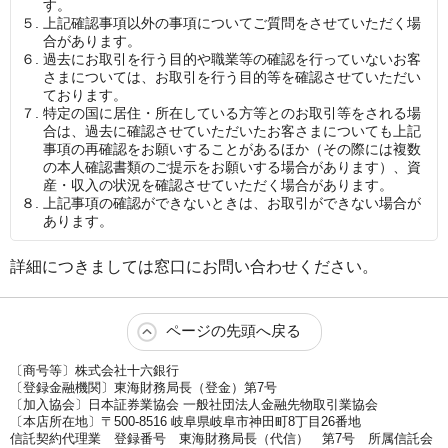
す。
５.
上記確認事項以外の事項についてご質問をさせていただく場
合があります。
６.
過去にお取引を行う目的や職業等の確認を行っていないお客
さまについては、お取引を行う目的等を確認させていただい
ております。
７.
特定の国に居住・所在している方等とのお取引等をされる場
合は、過去に確認させていただいたお客さまについても上記
事項の再確認をお願いすることがあるほか（その際には複数
の本人確認書類のご提示をお願いする場合があります）、資
産・収入の状況を確認させていただく場合があります。
８.
上記事項の確認ができないときは、お取引ができない場合が
あります。
詳細につきましては窓口にお問い合わせください。
ページの先頭へ戻る
〔商号等〕株式会社十六銀行
〔登録金融機関〕東海財務局長（登金）第7号
〔加入協会〕日本証券業協会 一般社団法人金融先物取引業協会
〔本店所在地〕〒500-8516 岐阜県岐阜市神田町8丁目26番地
信託契約代理業 登録番号 東海財務局長（代信） 第7号 所属信託会