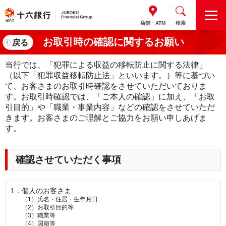
M
店舗・ATM
検索
E
N
お取引時の確認に関するお願い
戻る
U
当行では、「犯罪による収益の移転防止に関する法律」
（以下「犯罪収益移転防止法」といいます。）等に基づい
て、お客さまのお取引時確認をさせていただいておりま
す。お取引時確認では、「ご本人の確認」に加え、「お取
引目的」や「職業・事業内容」などの確認をさせていただ
きます。お客さまのご理解とご協力をお願い申しあげま
す。
確認させていただく事項
1．
個人のお客さま
（1）
氏名・住居・生年月日
（2）
お取引目的等
（3）
職業等
（4）
国籍等