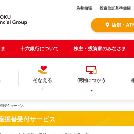
為替相場
投資信託基準価額
店舗・AT
さま
十六銀行について
株主・投資家のみなさま
る
そなえる
便利につかう
座振替受付サービス
）口座振替受付サービス