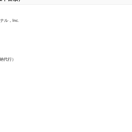
ル，Inc.
収納代行）