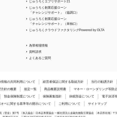
じゅうろくエブリサポート21
じゅうろく創業応援ローン
「チャレンジサポート」（協調口）
じゅうろく創業応援ローン
「チャレンジサポート」（単独口）
じゅうろくクラウドファクタリングPowered by OLTA
為替相場情報
資料請求
よくあるご質問
の情報の共同利用について
経営者保証に関する取組方針
当行の勧誘方針
理方針の概要
規定一覧
商品概要説明書
マネー・ローンダリング等防
預金保険制度について
保険募集指針
休眠預金について
電子決済
応オペに関する基準等の開示について
ご利用について
サイトマップ
登金）第7号 〔加入協会〕日本証券業協会 一般社団法人金融先物取引業協会 〔本店所在地〕〒500-