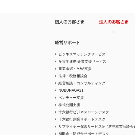
個人のお客さま
法
経営サポート
ビジネスマッチングサービス
産官学連携 企業支援サービス
事業承継・M&A支援
法律・税務相談会
経営相談・コンサルティング
NOBUNAGA21
ベンチャー支援
株式公開支援
十六銀行ビジネスローンデスク
十六銀行創業サポートデスク
サプライヤー探索サービス®（逆見本市商談会
補助金・助成金サポートデスク