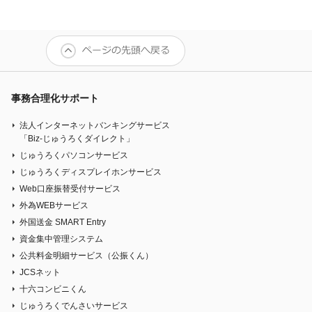
みなさま
事務合理化サポート
法人インターネットバンキングサービス
「Biz-じゅうろくダイレクト」
じゅうろくパソコンサービス
じゅうろくディスプレイホンサービス
Web口座振替受付サービス
外為WEBサービス
外国送金 SMART Entry
資金集中管理システム
公共料金明細サービス（公振くん）
JCSネット
十六コンビニくん
じゅうろくでんさいサービス