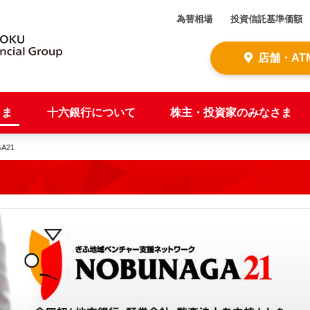
為替相場
投資信託基準価額
店舗・AT
さま
十六銀行について
株主・投資家のみなさま
A21