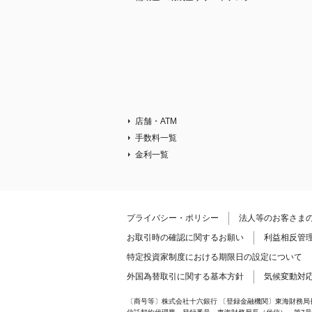
店舗・ATM
手数料一覧
金利一覧
プライバシー・ポリシー
法人等のお客さま
お取引時の確認に関するお願い
利益相反管
特定投資家制度における期限日の設定について
外国為替取引に関する基本方針
気候変動対
〔商号等〕株式会社十六銀行 〔登録金融機関〕東海財務局長（