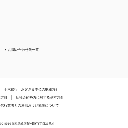
お問い合わせ先一覧
十六銀行 お客さま本位の取組方針
止方針
反社会的勢力に対する基本方針
等代行業者との連携および協働について
8516 岐阜県岐阜市神田町8丁目26番地