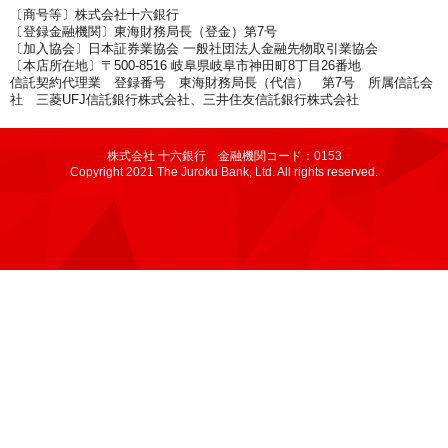
〔商号等〕株式会社十六銀行
〔登録金融機関〕東海財務局長（登金）第7号
〔加入協会〕日本証券業協会 一般社団法人金融先物取引業協会
〔本店所在地〕〒500-8516 岐阜県岐阜市神田町8丁目26番地
信託契約代理業 登録番号 東海財務局長（代信） 第7号 所属信託会
社 三菱UFJ信託銀行株式会社、三井住友信託銀行株式会社
株式会社 十六銀行 金融機関コード：0153
Copyright 2021 The Juroku Bank, Ltd. All rights reserved.