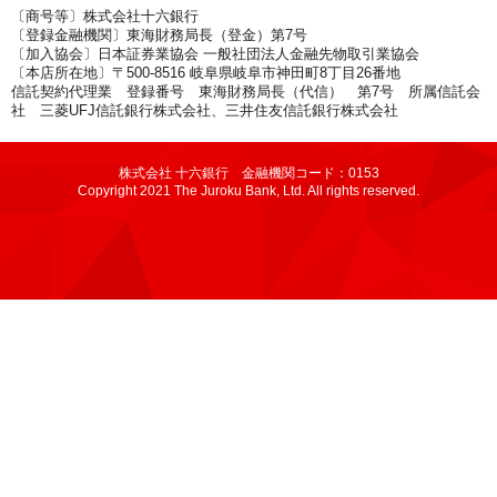
〔商号等〕株式会社十六銀行
〔登録金融機関〕東海財務局長（登金）第7号
〔加入協会〕日本証券業協会 一般社団法人金融先物取引業協会
〔本店所在地〕〒500-8516 岐阜県岐阜市神田町8丁目26番地
信託契約代理業 登録番号 東海財務局長（代信） 第7号 所属信託会
社 三菱UFJ信託銀行株式会社、三井住友信託銀行株式会社
株式会社 十六銀行 金融機関コード：0153
Copyright 2021 The Juroku Bank, Ltd. All rights reserved.