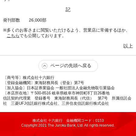
記
発刊部数
26,000部
※
多くのお客さまに閲覧いただけるよう、営業店に常備するほか、
こちら
でも公開しております。
以上
ページの先頭へ戻る
〔商号等〕株式会社十六銀行
〔登録金融機関〕東海財務局長（登金）第7号
〔加入協会〕日本証券業協会 一般社団法人金融先物取引業協会
〔本店所在地〕〒500-8516 岐阜県岐阜市神田町8丁目26番地
信託契約代理業 登録番号 東海財務局長（代信） 第7号 所属信託会
社 三菱UFJ信託銀行株式会社、三井住友信託銀行株式会社
株式会社 十六銀行 金融機関コード：0153
Copyright 2021 The Juroku Bank, Ltd. All rights reserved.