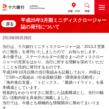
M
店舗・ATM
検索
E
N
平成25年3月期ミニディスクロージャー
U
戻る
誌の発刊について
2013年06月28日
当行は、十六銀行ミニディスクロージャー誌「2013.3 営業
のご報告」を発刊いたしましたので、お知らせします。
本小冊子は、ステークホルダーの皆さまへのディスクロー
ジャーの充実をはかり、当行に対する理解を深めていただ
くことを目的に発刊するものです。
平成24年10月以降の当行取組みを記載しており、内容は
「CSRへの取組み（社会貢献活動・環境保全活動等）」
「海外進出支援」「トピックス」「業績ハイライト」を基
本構成としています。
視覚的なわかりやすさに留意した誌面構成とし、当行の幅
広い活動内容を具体的に掲載しました。
当行では、今後とも積極的な情報開示に努めてまいりま
す。