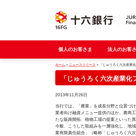
個人のお客さま
法人のお客
ホーム
>
ニュースリリース
> 「じゅうろく六次産業
「じゅうろく六次産業化
2013年11月26日
当行では、「農業」を成長分野と位置づけ
業者向け融資メニュー提供のほか、農商工
たな販路開拓、植物工場の提案といった異
今般、こうした取組みを一層強化し、地域
業有限責任組合」（略称「じゅうろく六次