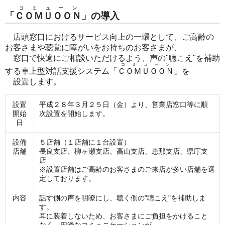
コミューン
「
ＣＯＭＵＯＯＮ
」の導入
店頭窓口におけるサービス向上の一環として、ご高齢の
お客さまや聴覚に障がいをお持ちのお客さまが、
窓口で快適にご相談いただけるよう、声の"聴こえ"を補助
コミューン
する卓上型対話支援システム「
ＣＯＭＵＯＯＮ
」を
設置します。
設置
平成２８年３月２５日（金）より、営業店窓口等に順
開始
次設置を開始します。
日
設備
５店舗（１店舗に１台設置）
店舗
長良支店、柳ヶ瀬支店、高山支店、恵那支店、県庁支
店
※設置店舗はご高齢のお客さまのご来店が多い店舗を選
定しております。
内容
話す側の声を明瞭にし、聴く側の"聴こえ"を補助しま
す。
耳に装着しないため、お客さまにご負担をかけること