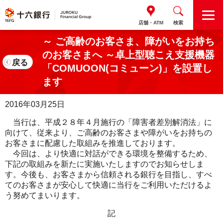
M
店舗・ATM
検索
E
N
～ ご高齢のお客さま、障がいをお持ち
U
のお客さまへ ～卓上型聴こえ支援機器
戻る
「COMUOON(コミューン)」を設置し
ます
2016年03月25日
当行は、平成２８年４月施行の「障害者差別解消法」に
向けて、従来より、ご高齢のお客さまや障がいをお持ちの
お客さまに配慮した取組みを推進しております。
今回は、より快適に対話ができる環境を整備するため、
下記の取組みを新たに実施いたしますのでお知らせしま
す。今後も、お客さまから信頼される銀行を目指し、すべ
てのお客さまが安心して快適に当行をご利用いただけるよ
う努めてまいります。
記