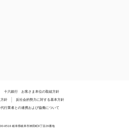
十六銀行 お客さま本位の取組方針
止方針
反社会的勢力に対する基本方針
等代行業者との連携および協働について
8516 岐阜県岐阜市神田町8丁目26番地