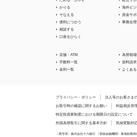
ためる・ふやす
経営サポ
かりる
海外ビジ
そなえる
資金サポ
便利につかう
事務合理
相談する
口座をひらく
店舗・ATM
為替相場
手数料一覧
資料請求
金利一覧
よくある
プライバシー・ポリシー
法人等のお客さま
お取引時の確認に関するお願い
利益相反管
特定投資家制度における期限日の設定について
外国為替取引に関する基本方針
気候変動対
〔商号等〕株式会社十六銀行 〔登録金融機関〕東海財務局長（