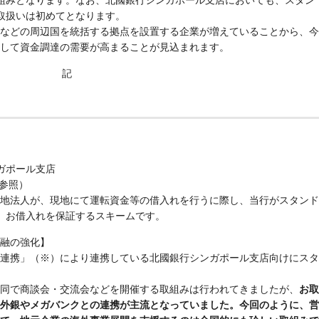
取組みとなります。なお、北國銀行シンガポール支店においても、スタン
資取扱いは初めてとなります。
などの周辺国を統括する拠点を設置する企業が増えていることから、今
して資金調達の需要が高まることが見込まれます。
記
ガポール支店
 参照）
地法人が、現地にて運転資金等の借入れを行うに際し、当行がスタンド
し、お借入れを保証するスキームです。
融の強化】
連携」（※）により連携している北國銀行シンガポール支店向けにスタ
同で商談会・交流会などを開催する取組みは行われてきましたが、
お取
外銀やメガバンクとの連携が主流となっていました。今回のように、営