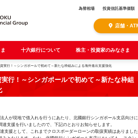
為替相場
投資信託基準価額
店舗・AT
さま
十六銀行について
株主・投資家のみなさま
融資実行！～シンガポールで初めて～新たな枠組みによる海外進出支援強化
資実行！～シンガポールで初めて～新たな枠組
化
法人が現地で借入れを行うにあたり、北國銀行シンガポール支店向けに
金調達支援を行いましたので、下記のとおりお知らせします。
達支援として、これまでクロスボーダーローンの取扱実績はありました