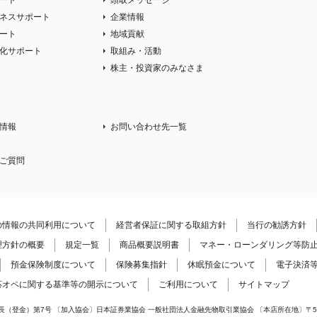
ート
頭取メッセージ
ネスサポート
企業情報
ート
地域貢献
化サポート
取組み・活動
株主・投資家のみなさま
情報
お問い合わせ先一覧
ご質問
の情報の共同利用について
経営者保証に関する取組方針
当行の勧誘方針
理方針の概要
規定一覧
商品概要説明書
マネー・ローンダリング等防
預金保険制度について
保険募集指針
休眠預金について
電子決済
応オペに関する基準等の開示について
ご利用について
サイトマップ
登金）第7号 〔加入協会〕日本証券業協会 一般社団法人金融先物取引業協会 〔本店所在地〕〒500-