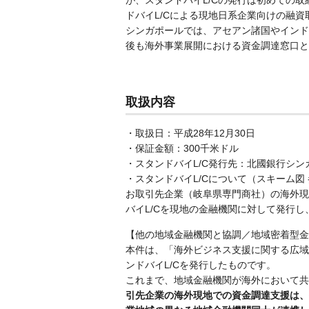
が、スタンドバイL/Cの発行は初めての
ドバイL/Cによる現地日系企業向けの融
シンガポールでは、アセアン諸国やインド
後も海外事業展開における資金調達窓口と
取扱内容
・取扱日：平成28年12月30日
・保証金額：300千米ドル
・スタンドバイL/C発行先：北國銀行シン
・スタンドバイL/Cについて（スキーム図
お取引先企業（岐阜県専門商社）の海外現
バイL/Cを現地の金融機関に対して発行
【他の地域金融機関と協調／地域密着型金
本件は、「海外ビジネス支援に関する広域
ンドバイL/Cを発行したものです。
これまで、地域金融機関が海外において共
引先企業の海外現地での資金調達支援は、