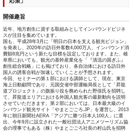
応策」
開催趣旨
近年、地方創生に資する取組みとしてインバウンドビジネ
スが注目を集めています。
国も、平成28年3月に「明日の日本を支える観光ビジョン」
を発表し、2020年の訪日外客数4,000万人、インバウンド消
費額8兆円という新たな目標を設定しております。また、岐
阜県においても、観光の基幹産業化を「『清流の国ぎふ』
創生総合戦略」にも掲げており、各自治体における訪日外
国人の誘客合戦が加速していくことが予想されます。
今回、セミナーの第１部における講師として、現在、東京
海上日動顧問であり、元国交省中部運輸局長として「昇龍
道プロジェクト」の旗振り役を務められた野俣氏を招聘し
て、昇龍道エリアにおける外国人観光客の最新動向を説明
させていただきます。第２部においては、日本最大級のイ
ンバウンド観光サイト「やまとごごろ.JP」を運営し、2013
年に朝日新聞社AERA「アジアに勝つ日本人100人」に選
出、今年9月に設立された一般社団法人アニメツーリズム協
会の理事でもある（株）やまとごごろ社長の村山氏を招聘