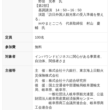
野俣 光孝 氏
【第2部】
基調講演 14：50～16：50
演題「訪日外国人観光客の受入準備を整え
る」
㈱やまとごごろ 代表取締役 村山 慶
輔 氏
定員
100名
参加費
無料
対象者
インバウンドビジネスに関心がある事業者、
自治体、関係者さま
主催等
主 催：株式会社十六銀行、東京海上日動火
災保険株式会社
共 催：株式会社十六総合研究所
後 援：国土交通省中部運輸局岐阜運輸支
局、岐阜県、岐阜市、
一般社団法人岐阜県観光連盟、公益
財団法人岐阜県産業経済振興センター、
岐阜県商工会議所連合会、岐阜県商
工会連合会