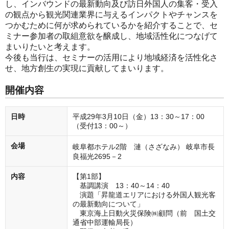
し、インバウンドの最新動向及び訪日外国人の集客・受入
の観点から観光関連業界に与えるインパクトやチャンスを
つかむために何が求められているかを紹介することで、セ
ミナー参加者の取組意欲を醸成し、地域活性化につなげて
まいりたいと考えます。
今後も当行は、セミナーの活用により地域経済を活性化さ
せ、地方創生の実現に貢献してまいります。
開催内容
日時
平成29年3月10日（金）13：30～17：00
（受付13：00～）
会場
岐阜都ホテル2階 漣（さざなみ）
岐阜市長
良福光2695－2
内容
【第1部】
基調講演 13：40～14：40
演題「昇龍道エリアにおける外国人観光客
の最新動向について」
東京海上日動火災保険㈱顧問（前 国土交
通省中部運輸局長）