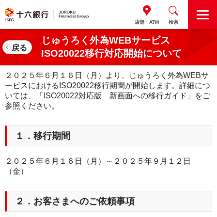
M
店舗・ATM
検索
E
N
じゅうろく外為WEBサービス
U
戻る
ISO20022移行対応開始について
２０２５年６月１６日（月）より、じゅうろく外為
WEB
サ
ービスにおける
ISO20022
移行期間が開始します。詳細につ
いては、「
ISO20022
対応版 新画面への移行ガイド」をご
参照ください。
１．移行期間
２０２５年６月１６日（月）～２０２５年９月１２日
（金）
２．お客さまへのご依頼事項