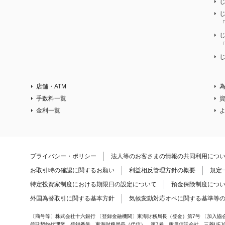
じ
店舗・ATM
手数料一覧
金利一覧
プライバシー・ポリシー
法人等のお客さまの情報の共同利用につ
お取引時の確認に関するお願い
利益相反管理方針の概要
規定
特定投資家制度における期限日の設定について
預金保険制度につ
外国為替取引に関する基本方針
気候変動対応オペに関する基準等
〔商号等〕株式会社十六銀行 〔登録金融機関〕東海財務局長（登金）第7号 〔加入協会〕
信託契約代理業 登録番号 東海財務局長（代信） 第7号 所属信託会社 三菱UF