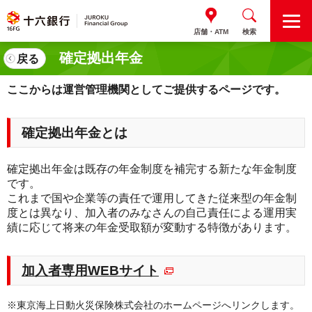
M
店舗・ATM
検索
E
N
確定拠出年金
戻る
U
ここからは運営管理機関としてご提供するページです。
確定拠出年金とは
確定拠出年金は既存の年金制度を補完する新たな年金制度
です。
これまで国や企業等の責任で運用してきた従来型の年金制
度とは異なり、加入者のみなさんの自己責任による運用実
績に応じて将来の年金受取額が変動する特徴があります。
加入者専用WEBサイト
※東京海上日動火災保険株式会社のホームページへリンクします。