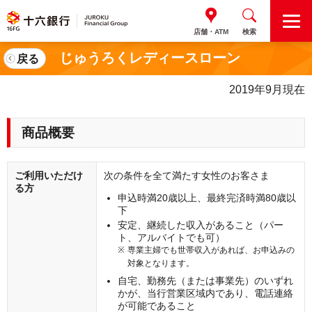
M
店舗・ATM
検索
E
N
じゅうろくレディースローン
戻る
U
2019年9月現在
商品概要
ご利用いただけ
次の条件を全て満たす女性のお客さま
る方
申込時満20歳以上、最終完済時満80歳以
下
安定、継続した収入があること（パー
ト、アルバイトでも可）
専業主婦でも世帯収入があれば、お申込みの
対象となります。
自宅、勤務先（または事業先）のいずれ
かが、当行営業区域内であり、電話連絡
が可能であること