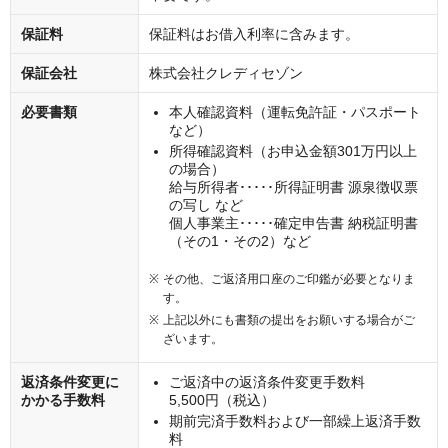
保証料
保証料はお借入利率に含みます。
保証会社
株式会社クレディセゾン
必要書類
本人確認資料（運転免許証・パスポート
など）
所得確認資料（お申込金額301万円以上
の場合）
給与所得者･････所得証明書 源泉徴収票
の写し など
個人事業主･････確定申告書 納税証明書
（その1・その2）など
その他、ご返済用口座のご印鑑が必要となりま
す。
上記以外にも書類の提出をお願いする場合がご
ざいます。
返済条件変更に
ご返済中の返済条件変更手数料
かかる手数料
5,500円（税込）
期前完済手数料および一部繰上返済手数
料